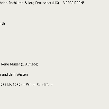
 Ihden-Rothkirch & Jörg Petruschat (HG) … VERGRIFFEN!
rth
René Müller (1. Auflage)
an und dem Westen
935 bis 1939« – Walter Scheiffele