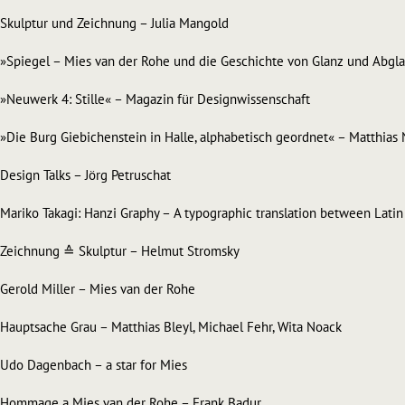
Skulptur und Zeichnung – Julia Mangold
»Spiegel – Mies van der Rohe und die Geschichte von Glanz und Abglan
»Neuwerk 4: Stille« – Magazin für Designwissenschaft
»Die Burg Giebichenstein in Halle, alphabetisch geordnet« – Matthias N
Design Talks – Jörg Petruschat
Mariko Takagi: Hanzi Graphy – A typographic translation between Latin 
Zeichnung ≙ Skulptur – Helmut Stromsky
Gerold Miller – Mies van der Rohe
Hauptsache Grau – Matthias Bleyl, Michael Fehr, Wita Noack
Udo Dagenbach – a star for Mies
Hommage a Mies van der Rohe – Frank Badur