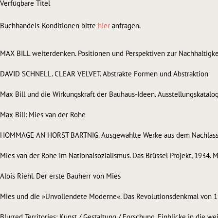
Verfügbare Titel
Buchhandels-Konditionen bitte
hier
anfragen.
MAX BILL weiterdenken. Positionen und Perspektiven zur Nachhaltigkei
DAVID SCHNELL. CLEAR VELVET. Abstrakte Formen und Abstraktion
Max Bill und die Wirkungskraft der Bauhaus-Ideen. Ausstellungskatal
Max Bill: Mies van der Rohe
HOMMAGE AN HORST BARTNIG. Ausgewählte Werke aus dem Nachlas
Mies van der Rohe im Nationalsozialismus. Das Brüssel Projekt, 1934. M
Alois Riehl. Der erste Bauherr von Mies
Mies und die »Unvollendete Moderne«. Das Revolutionsdenkmal von 19
Blurred Territories: Kunst / Gestaltung / Forschung. Einblicke in die 