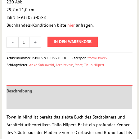
220 Abb.
29,7 x 21,0 cm
ISBN 3-935053-08-8
Buchhandels-Konditionen bitte
hier
anfragen.
-
+
IN DEN WARENKORB
Artikelnummer:
ISBN 3-935053-08-8
Kategorie:
form+zweck
Schlagwörter:
Anke Sablowski
,
Architektur
,
Stadt
,
Thilo Hilpert
Beschreibung
Rezensionen (0)
Town in Mind ist bereits das siebte Buch des Stadtplaners und
Architekturtheoretikers Thilo Hilpert. Er ist ein profunder Kenner
des Städtebaus der Moderne von Le Corbusier und Bruno Taut bis