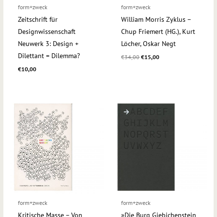
form+zweck
form+zweck
Zeitschrift für
William Morris Zyklus –
Designwissenschaft
Chup Friemert (HG.), Kurt
Neuwerk 3: Design +
Löcher, Oskar Negt
Dilettant = Dilemma?
€
34,00
€
15,00
€
10,00
form+zweck
form+zweck
Kritische Masse – Von
»Die Burg Giebichenstein