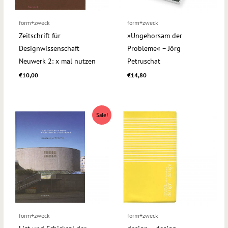
form+zweck
form+zweck
Zeitschrift für
»Ungehorsam der
Designwissenschaft
Probleme« – Jörg
Neuwerk 2: x mal nutzen
Petruschat
€
10,00
€
14,80
Ursprünglicher
Aktueller
Sale!
Preis
Preis
war:
ist:
€25,00
€14,90.
form+zweck
form+zweck