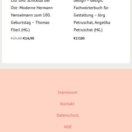
List und Schicksal der
design − design,
Ost- Moderne Hermann
Fachwörterbuch für
Henselmann zum 100.
Gestaltung – Jörg
Geburtstag – Thomas
Petruschat, Angelika
Flierl (HG.)
Petruschat (HG.)
€
25,00
€
14,90
€
17,00
Impressum
Kontakt
Datenschutz
AGB