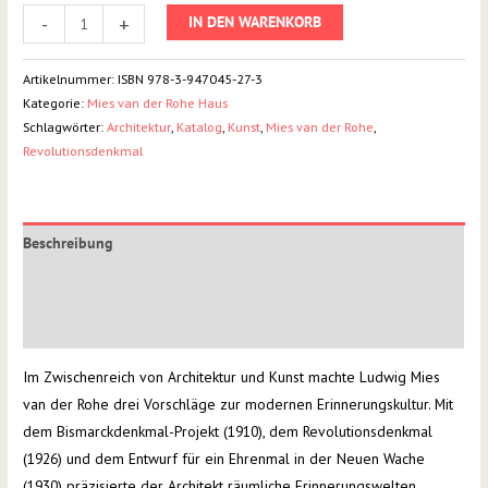
-
+
IN DEN WARENKORB
Artikelnummer:
ISBN 978-3-947045-27-3
Kategorie:
Mies van der Rohe Haus
Schlagwörter:
Architektur
,
Katalog
,
Kunst
,
Mies van der Rohe
,
Revolutionsdenkmal
Beschreibung
Zusätzliche Information
Rezensionen (0)
Im Zwischenreich von Architektur und Kunst machte Ludwig Mies
van der Rohe drei Vorschläge zur modernen Erinnerungskultur. Mit
dem Bismarckdenkmal-Projekt (1910), dem Revolutionsdenkmal
(1926) und dem Entwurf für ein Ehrenmal in der Neuen Wache
(1930) präzisierte der Architekt räumliche Erinnerungswelten