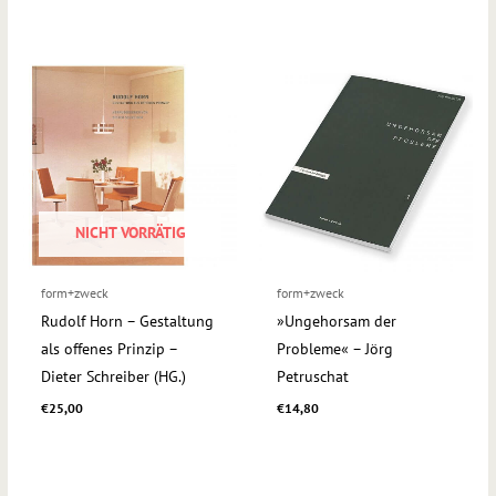
NICHT VORRÄTIG
form+zweck
form+zweck
Rudolf Horn – Gestaltung
»Ungehorsam der
als offenes Prinzip –
Probleme« – Jörg
Dieter Schreiber (HG.)
Petruschat
€
25,00
€
14,80