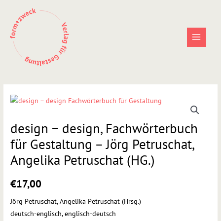
Zum
Inhalt
springen
design
−
design − design, Fachwörterbuch
design,
Fachwörterbuch
für Gestaltung – Jörg Petruschat,
für
Angelika Petruschat (HG.)
Gestaltung
–
€
17,00
Jörg
Petruschat,
Jörg Petruschat, Angelika Petruschat (Hrsg.)
Angelika
deutsch-englisch, englisch-deutsch