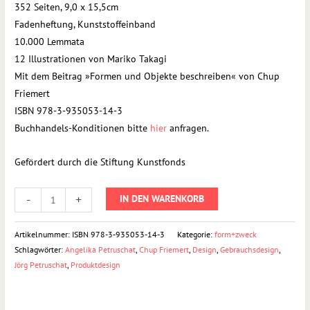
Petruschat
352 Seiten, 9,0 x 15,5cm
(HG.)
Fadenheftung, Kunststoffeinband
Menge
10.000 Lemmata
12 Illustrationen von Mariko Takagi
Mit dem Beitrag »Formen und Objekte beschreiben« von Chup
Friemert
ISBN 978-3-935053-14-3
Buchhandels-Konditionen bitte
hier
anfragen.
Gefördert durch die Stiftung Kunstfonds
-
+
IN DEN WARENKORB
Artikelnummer:
ISBN 978-3-935053-14-3
Kategorie:
form+zweck
Schlagwörter:
Angelika Petruschat
,
Chup Friemert
,
Design
,
Gebrauchsdesign
,
Jörg Petruschat
,
Produktdesign