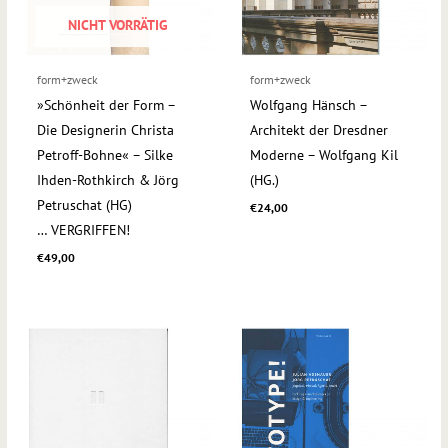
NICHT VORRÄTIG
form+zweck
form+zweck
»Schönheit der Form –
Wolfgang Hänsch −
Die Designerin Christa
Architekt der Dresdner
Petroff-Bohne« – Silke
Moderne – Wolfgang Kil
Ihden-Rothkirch & Jörg
(HG.)
Petruschat (HG)
€
24,00
… VERGRIFFEN!
€
49,00