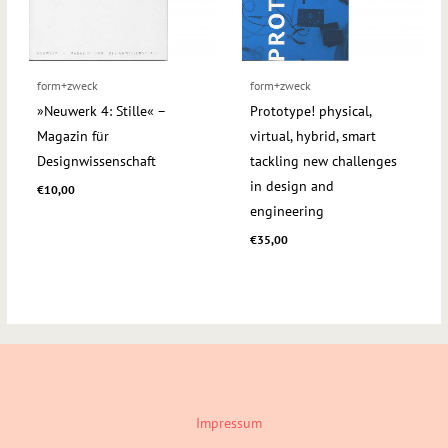
form+zweck
form+zweck
»Neuwerk 4: Stille« –
Prototype! physical,
Magazin für
virtual, hybrid, smart
Designwissenschaft
tackling new challenges
in design and
€
10,00
engineering
€
35,00
Impressum