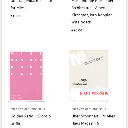
Udo Dagenbach – a star
Mies und die Poesie der
for Mies
Architektur – Albert
Kirchgast, Jörn Köppler,
€
10,00
Wita Noack
€
20,00
NICHT VORRÄTIG
Mies van der Rohe Haus
Mies van der Rohe Haus
Golden Ratio – Giorgio
Über Schönheit – M Mies
Griffa
Haus Magazin 6