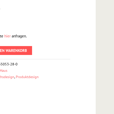
)
tte
hier
anfragen.
DEN WARENKORB
35053-28-0
 Haus
hsdesign
,
Produktdesign