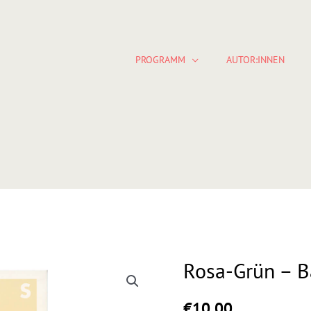
PROGRAMM
AUTOR:INNEN
Rosa-Grün – B
Rosa-
Grün
–
€
10,00