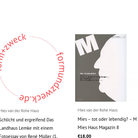
Mies van der Rohe Haus
Mies van der Rohe Haus
Mies – tot oder lebendig? – M
Schlicht und ergreifend Das
Mies Haus Magazin 8
Landhaus Lemke mit einem
Fotoessay von René Müller (1.
€
18,00