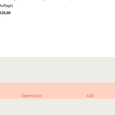
Auflage)
€
20,00
Datenschutz
AGB
Copyright © 2026 form+zweck