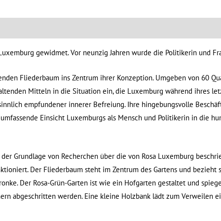
Luxemburg gewidmet. Vor neunzig Jahren wurde die Politikerin und Fr
ühenden Fliederbaum ins Zentrum ihrer Konzeption. Umgeben von 60 Q
taltenden Mitteln in die Situation ein, die Luxemburg während ihres le
innlich empfundener innerer Befreiung. Ihre hingebungsvolle Beschäft
ie umfassende Einsicht Luxemburgs als Mensch und Politikerin in die 
auf der Grundlage von Recherchen über die von Rosa Luxemburg beschr
tioniert. Der Fliederbaum steht im Zentrum des Gartens und bezieht s
nke. Der Rosa-Grün-Garten ist wie ein Hofgarten gestaltet und spiege
ern abgeschritten werden. Eine kleine Holzbank lädt zum Verweilen ei