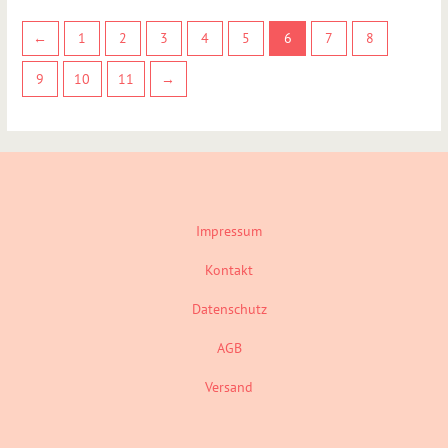
←
1
2
3
4
5
6
7
8
9
10
11
→
Impressum
Kontakt
Datenschutz
AGB
Versand