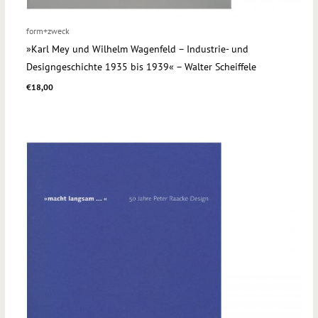
form+zweck
»Karl Mey und Wilhelm Wagenfeld – Industrie- und
Designgeschichte 1935 bis 1939« – Walter Scheiffele
€
18,00