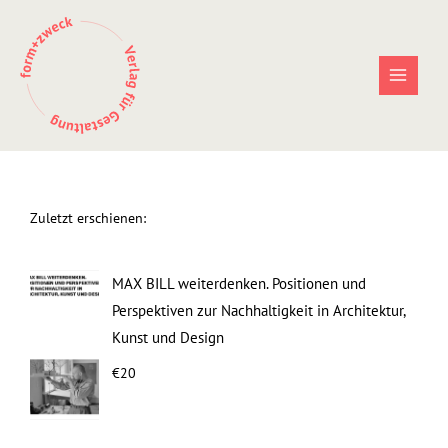
Zum
Inhalt
springen
Zuletzt erschienen:
MAX BILL weiterdenken. Positionen und
Perspektiven zur Nachhaltigkeit in Architektur,
Kunst und Design
€20