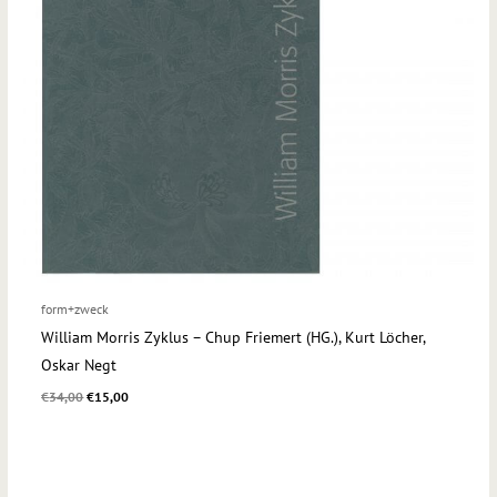
form+zweck
William Morris Zyklus – Chup Friemert (HG.), Kurt Löcher,
Oskar Negt
€
34,00
€
15,00